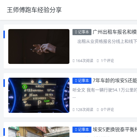
王师傅跑车经验分享
广州出租车报名和模
记事本
出租从业资格报名分线上和线下
164
次阅读
1
个评论
7年车龄的埃安S还
记事本
听全文 我有一辆行驶54.1万公里的
…
128
次阅读
0
个评论
埃安S更换锐泰平衡
记事本