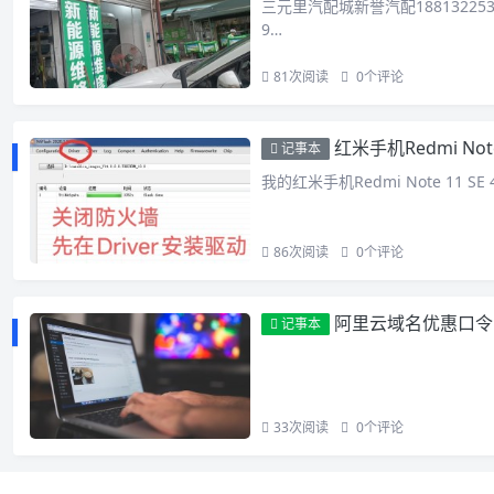
三元里汽配城新誉汽配18813225
9…
81
次阅读
0
个评论
红米手机Redmi No
记事本
我的红米手机Redmi Note 11 S
86
次阅读
0
个评论
阿里云域名优惠口令
记事本
33
次阅读
0
个评论