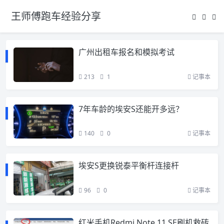
王师傅跑车经验分享
广州出租车报名和模拟考试
213
1
记事本
7年车龄的埃安S还能开多远？
140
0
记事本
埃安S更换锐泰平衡杆连接杆
96
0
记事本
红米手机Redmi Note 11 SE刷机救砖