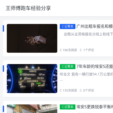
王师傅跑车经验分享
广州出租车报名和模
记事本
出租从业资格报名分线上和线下
196
次阅读
1
个评论
7年车龄的埃安S还
记事本
听全文 我有一辆行驶54.1万公里的
…
135
次阅读
0
个评论
埃安S更换锐泰平衡
记事本