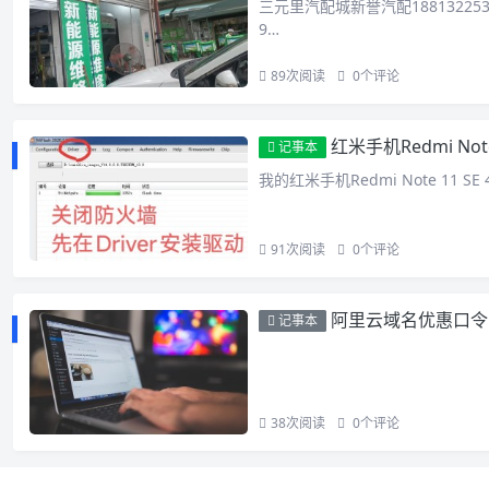
三元里汽配城新誉汽配18813225
9…
89
次阅读
0
个评论
红米手机Redmi No
记事本
我的红米手机Redmi Note 11 S
91
次阅读
0
个评论
阿里云域名优惠口令
记事本
38
次阅读
0
个评论