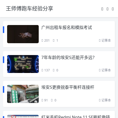
王师傅跑车经验分享
广州出租车报名和模拟考试
201
1
记事本
7年车龄的埃安S还能开多远？
137
0
记事本
埃安S更换锐泰平衡杆连接杆
91
0
记事本
红米手机Redmi Note 11 SE刷机救砖