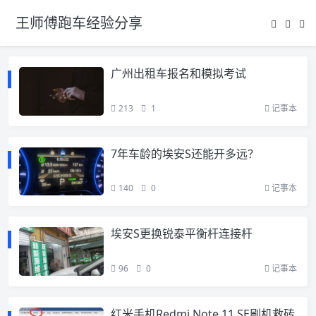
王师傅跑车经验分享
广州出租车报名和模拟考试
213
1
记事本
7年车龄的埃安S还能开多远？
140
0
记事本
埃安S更换锐泰平衡杆连接杆
96
0
记事本
红米手机Redmi Note 11 SE刷机救砖