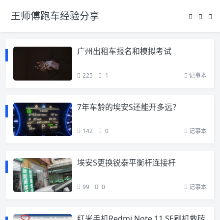
王师傅跑车经验分享
广州出租车报名和模拟考试
225
1
记事本
7年车龄的埃安S还能开多远？
142
0
记事本
埃安S更换锐泰平衡杆连接杆
99
0
记事本
红米手机Redmi Note 11 SE刷机救砖