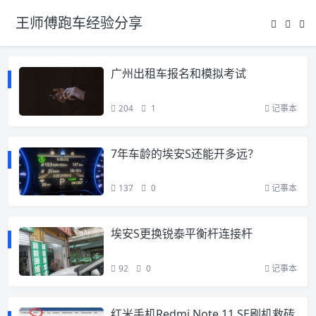
王师傅跑车经验分享
广州出租车报名和模拟考试
204
1
记事本
7年车龄的埃安S还能开多远？
137
0
记事本
埃安S更换锐泰平衡杆连接杆
92
0
记事本
红米手机Redmi Note 11 SE刷机救砖