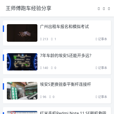
王师傅跑车经验分享
广州出租车报名和模拟考试
213
1
记事本
7年车龄的埃安S还能开多远？
140
0
记事本
埃安S更换锐泰平衡杆连接杆
96
0
记事本
红米手机Redmi Note 11 SE刷机救砖