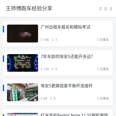
王师傅跑车经验分享
广州出租车报名和模拟考试
196
1
记事本
7年车龄的埃安S还能开多远？
135
0
记事本
埃安S更换锐泰平衡杆连接杆
89
0
记事本
红米手机Redmi Note 11 SE刷机救砖