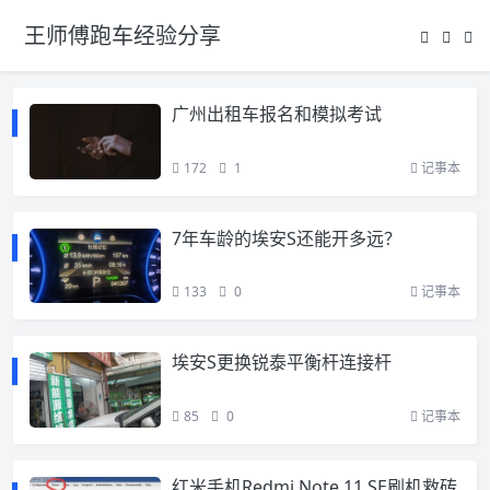
王师傅跑车经验分享
广州出租车报名和模拟考试
172
1
记事本
7年车龄的埃安S还能开多远？
133
0
记事本
埃安S更换锐泰平衡杆连接杆
85
0
记事本
红米手机Redmi Note 11 SE刷机救砖